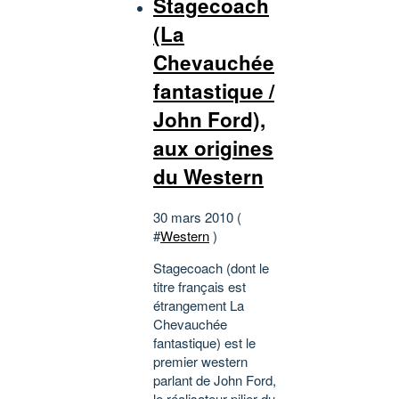
Stagecoach
(La
Chevauchée
fantastique /
John Ford),
aux origines
du Western
30 mars 2010 (
#
Western
)
Stagecoach (dont le
titre français est
étrangement La
Chevauchée
fantastique) est le
premier western
parlant de John Ford,
le réalisateur pilier du